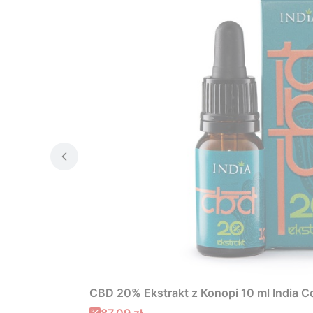
CBD 20% Ekstrakt z Konopi 10 ml India C
Cena promocyjna