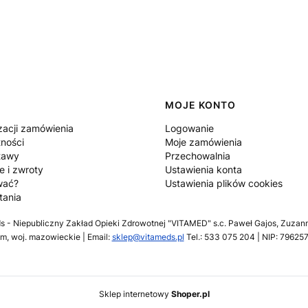
MOJE KONTO
zacji zamówienia
Logowanie
tności
Moje zamówienia
tawy
Przechowalnia
e i zwroty
Ustawienia konta
wać?
Ustawienia plików cookies
tania
s - Niepubliczny Zakład Opieki Zdrowotnej "VITAMED" s.c. Paweł Gajos, Zuzan
, woj. mazowieckie | Email:
sklep@vitameds.pl
Tel.: 533 075 204 | NIP: 7962
Sklep internetowy
Shoper.pl