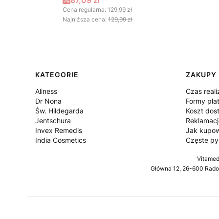
87,09 zł
Cena regularna:
129,99 zł
Najniższa cena:
129,99 zł
Linki w stopce
KATEGORIE
ZAKUPY
Aliness
Czas reali
Dr Nona
Formy pła
Św. Hildegarda
Koszt dos
Jentschura
Reklamacj
Invex Remedis
Jak kupo
India Cosmetics
Częste py
Vitamed
Główna 12, 26-600 Radom