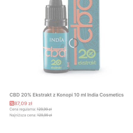
CBD 20% Ekstrakt z Konopi 10 ml India Cosmetics
Cena promocyjna
87,09 zł
Cena regularna:
129,99 zł
Najniższa cena:
129,99 zł