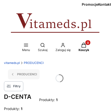
Promocje
Kontakt
Produkty w koszy
Otwórz wyszukiwarkę
Menu
Szukaj
Zaloguj się
Koszyk
vitameds.pl
PRODUCENCI
PRODUCENCI
Filtry
D-CENTA
Produkty:
1
Produkty:
1