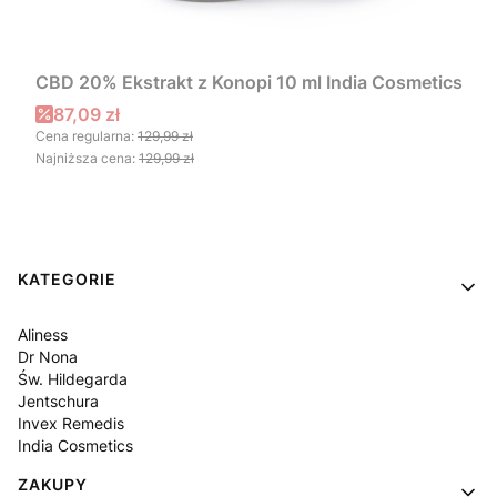
CBD 20% Ekstrakt z Konopi 10 ml India Cosmetics
Cena promocyjna
87,09 zł
Cena regularna:
129,99 zł
Najniższa cena:
129,99 zł
Linki w stopce
KATEGORIE
Aliness
Dr Nona
Św. Hildegarda
Jentschura
Invex Remedis
India Cosmetics
ZAKUPY