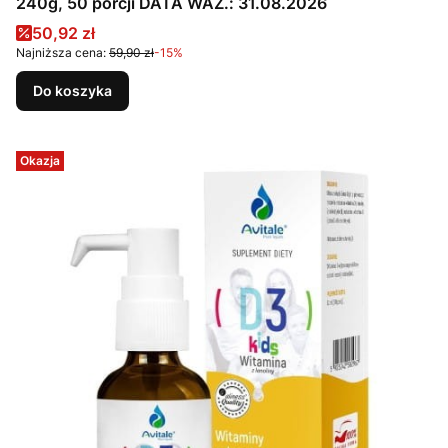
240g, 50 porcji DATA WAŻ.: 31.08.2026
Cena promocyjna
50,92 zł
Najniższa cena:
59,90 zł
-15%
Do koszyka
Okazja