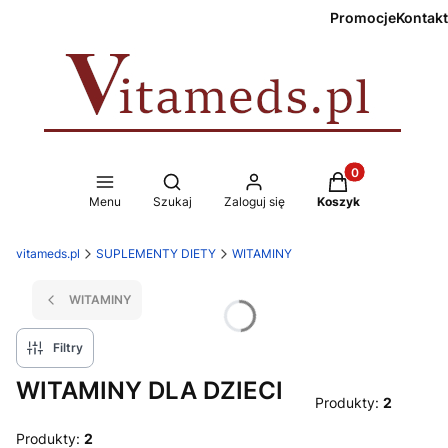
Promocje
Kontakt
Produkty w koszy
Otwórz wyszukiwarkę
Menu
Szukaj
Zaloguj się
Koszyk
vitameds.pl
SUPLEMENTY DIETY
WITAMINY
WITAMINY
Filtry
WITAMINY DLA DZIECI
Produkty:
2
Produkty:
2