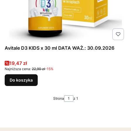
Avitale D3 KIDS x 30 ml DATA WAŻ.: 30.09.2026
Cena promocyjna
19,47 zł
Najniższa cena:
22,90 zł
-15%
Do koszyka
Strona
z 1