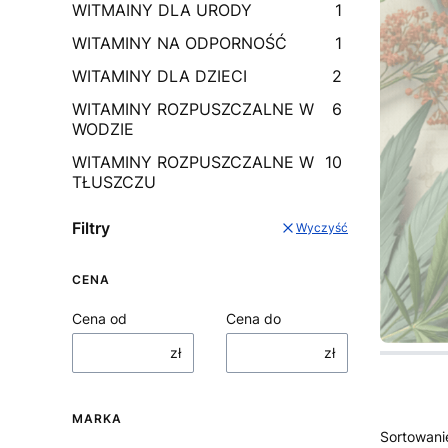
WITMAINY DLA URODY
1
WITAMINY NA ODPORNOŚĆ
1
WITAMINY DLA DZIECI
2
WITAMINY ROZPUSZCZALNE W
6
WODZIE
WITAMINY ROZPUSZCZALNE W
10
TŁUSZCZU
Filtry
Wyczyść
CENA
Cena od
Cena do
Naciśnij 
Naciśnij 
Naciśnij 
zł
zł
MARKA
Lista
Sortowani