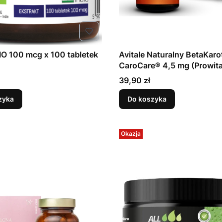
O 100 mcg x 100 tabletek
Avitale Naturalny BetaKaro
CaroCare® 4,5 mg (Prowit
x 30 ml
Cena
39,90 zł
zyka
Do koszyka
Okazja