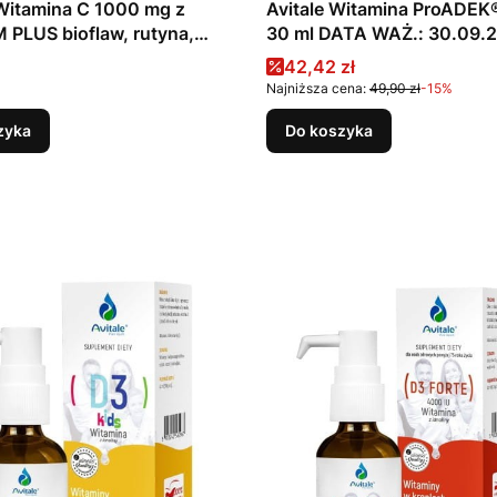
Witamina C 1000 mg z
Avitale Witamina ProADEK® 
PLUS bioflaw, rutyna,
30 ml DATA WAŻ.: 30.09.
30 saszetek
Cena promocyjna
42,42 zł
Najniższa cena:
49,90 zł
-15%
zyka
Do koszyka