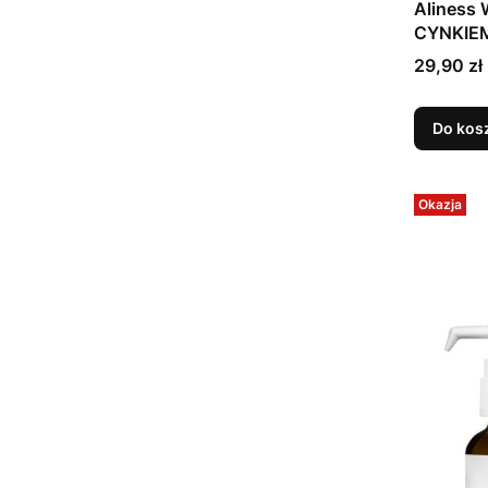
Aliness 
CYNKIEM 
acer. x 
Cena
29,90 zł
Do kos
Okazja