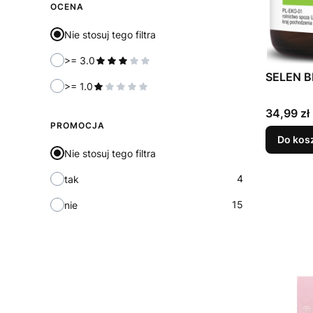
OCENA
Nie stosuj tego filtra
>= 3.0
SELEN BI
>= 1.0
Cena
34,99 zł
PROMOCJA
Do kos
Nie stosuj tego filtra
4
tak
15
nie