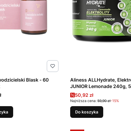
dzicielski Blask - 60
Aliness ALLHydrate, Elektro
k
JUNIOR Lemonade 240g, 50
DATA WAŻ.: 31.08.2026
Cena promocyjna
ł
50,92 zł
Najniższa cena:
59,90 zł
-15%
zyka
Do koszyka