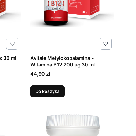
x 30 ml
Avitale Metylokobalamina -
Witamina B12 200 µg 30 ml
Cena
44,90 zł
Do koszyka