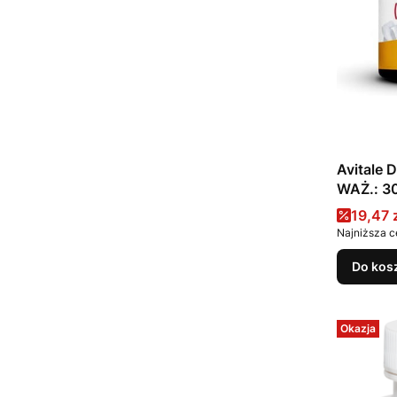
Avitale 
WAŻ.: 3
Cena 
19,47 
Najniższa c
Do kos
Okazja