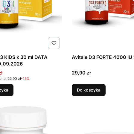
D3 KIDS x 30 ml DATA
Avitale D3 FORTE 4000 IU 
0.09.2026
promocyjna
Cena
zł
29,90 zł
ena:
22,90 zł
-15%
zyka
Do koszyka