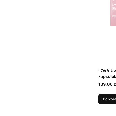
LOVA Uwo
kapsułe
Cena
139,00 z
Do kos