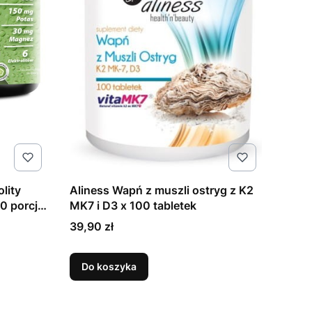
lity
Aliness Wapń z muszli ostryg z K2
 porcji
MK7 i D3 x 100 tabletek
Cena
39,90 zł
Do koszyka