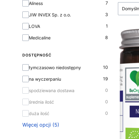
Marka
7
Aliness
Domyśl
3
JIW INVEX Sp. z o.o.
1
LOVA
8
Medicaline
DOSTĘPNOŚĆ
Dostępność
10
tymczasowo niedostępny
19
na wyczerpaniu
0
spodziewana dostawa
0
średnia ilość
0
duża ilość
Więcej opcji (5)