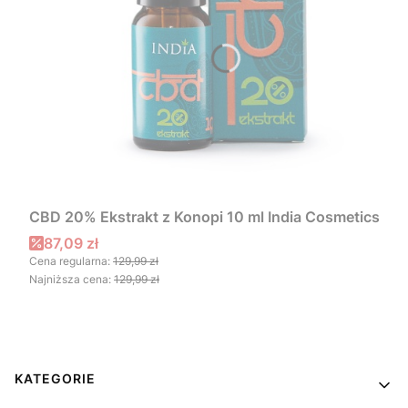
CBD 20% Ekstrakt z Konopi 10 ml India Cosmetics
Cena promocyjna
87,09 zł
Cena regularna:
129,99 zł
Najniższa cena:
129,99 zł
Linki w stopce
KATEGORIE