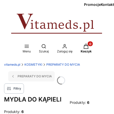
Promocje
Kontakt
Produkty w koszy
Otwórz wyszukiwarkę
Menu
Szukaj
Zaloguj się
Koszyk
vitameds.pl
KOSMETYKI
PREPARATY DO MYCIA
PREPARATY DO MYCIA
Filtry
MYDŁA DO KĄPIELI
Produkty:
6
Produkty:
6