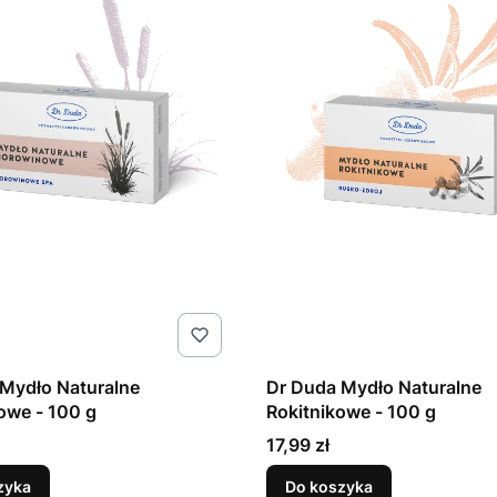
Mydło Naturalne
Dr Duda Mydło Naturalne
owe - 100 g
Rokitnikowe - 100 g
Cena
17,99 zł
zyka
Do koszyka