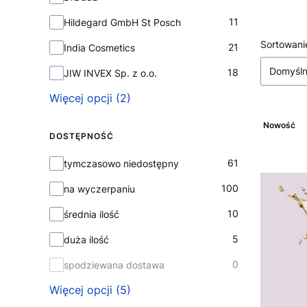
11
Hildegard GmbH St Posch
Lista
Sortowani
21
India Cosmetics
Domyśl
18
JIW INVEX Sp. z o.o.
Więcej opcji (2)
Nowość
DOSTĘPNOŚĆ
Dostępność
61
tymczasowo niedostępny
100
na wyczerpaniu
10
średnia ilość
5
duża ilość
0
spodziewana dostawa
Więcej opcji (5)