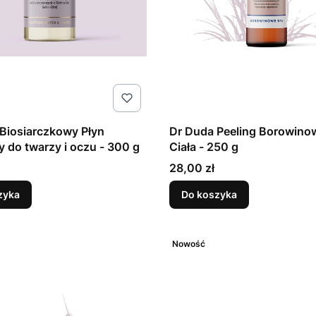
Biosiarczkowy Płyn
Dr Duda Peeling Borowino
y do twarzy i oczu - 300 g
Ciała - 250 g
Cena
28,00 zł
zyka
Do koszyka
Nowość