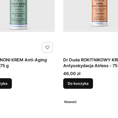
 NONI KREM Anti-Aging
Dr Duda ROKITNIKOWY KR
 75 g
Antyoskydacja Airless - 75
Cena
46,00 zł
zyka
Do koszyka
Nowość