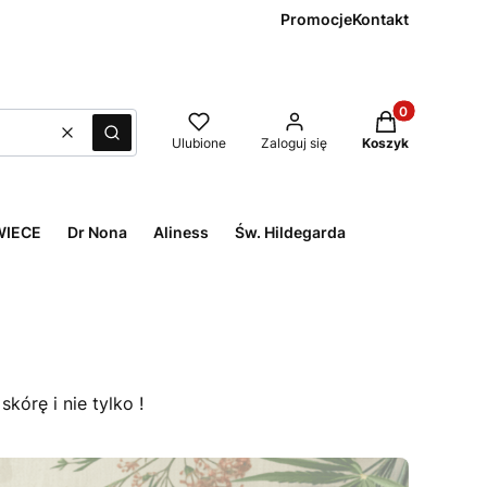
Promocje
Kontakt
Produkty w kos
Wyczyść
Szukaj
Ulubione
Zaloguj się
Koszyk
WIECE
Dr Nona
Aliness
Św. Hildegarda
órę i nie tylko !