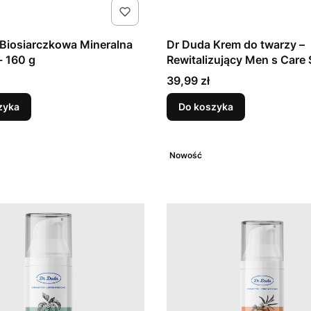
Biosiarczkowa Mineralna
Dr Duda Krem do twarzy –
 160 g
Rewitalizujący Men s Care 
g
Cena
39,99 zł
zyka
Do koszyka
Nowość