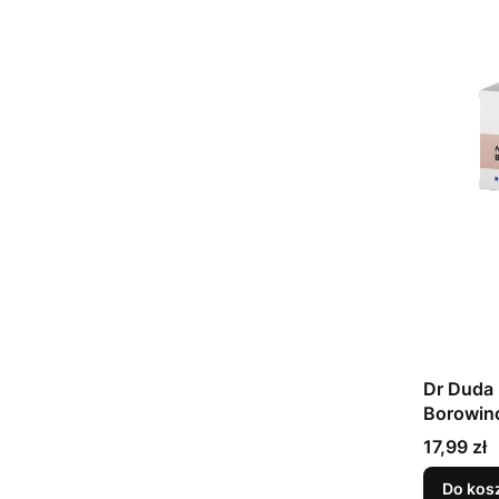
Dr Duda 
Borowin
Cena
17,99 zł
Do kos