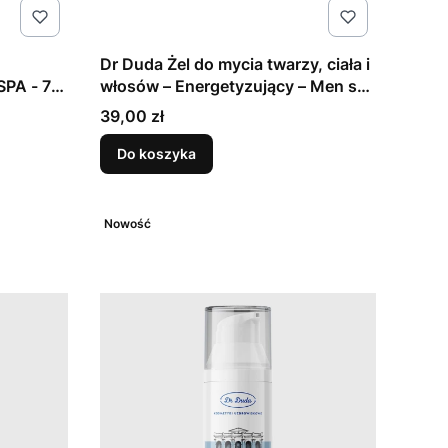
Dr Duda Żel do mycia twarzy, ciała i
SPA - 75
włosów – Energetyzujący – Men s
Care SPA - 500g
Cena
39,00 zł
Do koszyka
Nowość