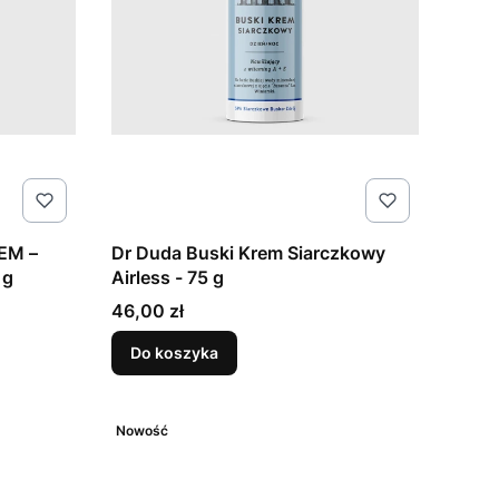
EM –
Dr Duda Buski Krem Siarczkowy
 g
Airless - 75 g
Cena
46,00 zł
Do koszyka
Nowość