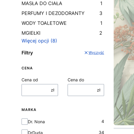
MASŁA DO CIAŁA
1
PERFUMY I DEZODORANTY
3
WODY TOALETOWE
1
MGIEŁKI
2
Więcej opcji (8)
Filtry
Wyczyść
CENA
Cena od
Cena do
zł
zł
MARKA
Marka
4
Dr. Nona
Naciśnij 
Naciśnij 
Naciśnij 
34
DrDuda