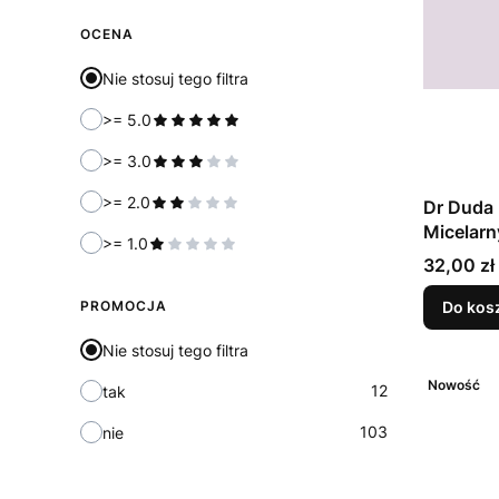
OCENA
Nie stosuj tego filtra
>= 5.0
>= 3.0
>= 2.0
Dr Duda 
Micelarn
>= 1.0
Cena
32,00 zł
PROMOCJA
Do kos
Nie stosuj tego filtra
Nowość
12
tak
103
nie