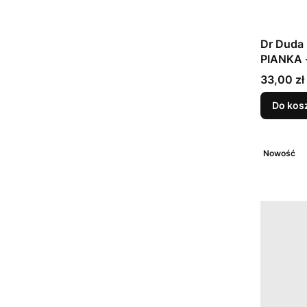
Dr Duda 
PIANKA -
Cena
33,00 zł
Do kos
Nowość