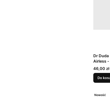
Dr Duda
Airless -
Cena
46,00 zł
Do kos
Nowość