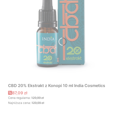
CBD 20% Ekstrakt z Konopi 10 ml India Cosmetics
Cena promocyjna
87,09 zł
Cena regularna:
129,99 zł
Najniższa cena:
129,99 zł