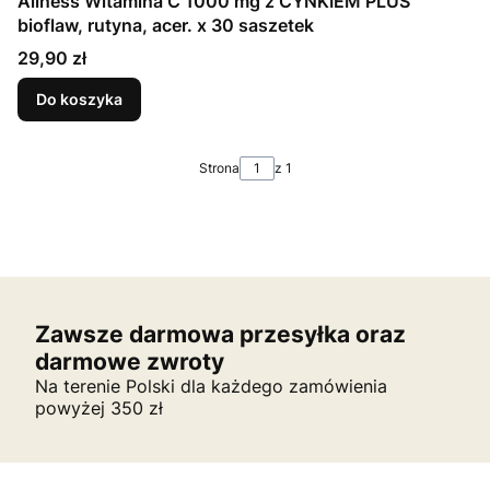
Aliness Witamina C 1000 mg z CYNKIEM PLUS
bioflaw, rutyna, acer. x 30 saszetek
Cena
29,90 zł
Do koszyka
Strona
z 1
Zawsze darmowa przesyłka oraz
darmowe zwroty
Na terenie Polski dla każdego zamówienia
powyżej 350 zł