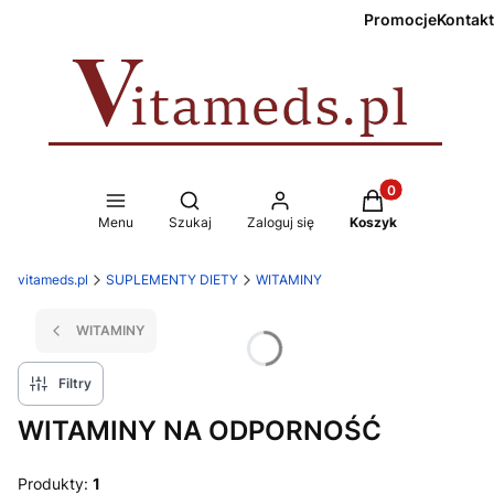
Promocje
Kontakt
Produkty w koszy
Otwórz wyszukiwarkę
Menu
Szukaj
Zaloguj się
Koszyk
vitameds.pl
SUPLEMENTY DIETY
WITAMINY
WITAMINY
Filtry
WITAMINY NA ODPORNOŚĆ
Produkty:
1