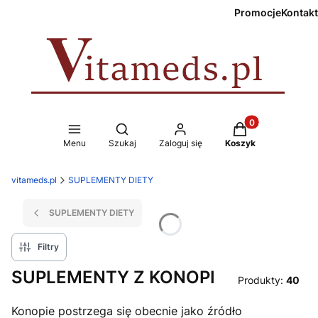
Promocje
Kontakt
Produkty w koszy
Otwórz wyszukiwarkę
Menu
Szukaj
Zaloguj się
Koszyk
vitameds.pl
SUPLEMENTY DIETY
SUPLEMENTY DIETY
Filtry
SUPLEMENTY Z KONOPI
Produkty:
40
Konopie postrzega się obecnie jako źródło