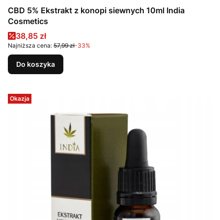
CBD 5% Ekstrakt z konopi siewnych 10ml India
Cosmetics
Cena promocyjna
38,85 zł
Najniższa cena:
57,99 zł
-33%
Do koszyka
Okazja