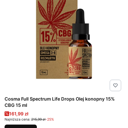
Cosma Full Spectrum Life Drops Olej konopny 15%
CBG 15 ml
Cena promocyjna
161,99 zł
Najniższa cena:
215,99 zł
-25%