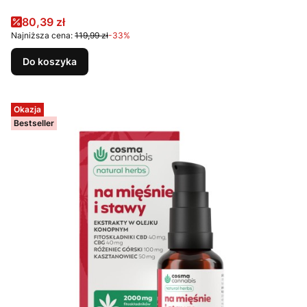
Cena promocyjna
80,39 zł
Najniższa cena:
119,99 zł
-33%
Do koszyka
Okazja
Bestseller