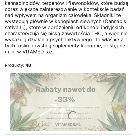
kannabinoidów, terpenów i flawonoidów, które budzą
coraz większe zainteresowanie w kontekście badań
nad wpływem na organizm człowieka. Składniki te
występują głównie w konopiach siewnych (Cannabis
sativa L.), które w odróżnieniu od konopi indyjskich
charakteryzują się niską zawartością THC, a więc nie
wykazują działania psychoaktywnego. To właśnie z
tych roślin powstają suplementy konopne, dostępne
m.in. w VITAMED s.c.
Produkty:
40
Naciśnij Enter lub spację, aby otworzyć stronę.
Naciśnij Enter lub spację, aby otworzyć stronę.
Naciśnij Enter lub spację, aby otworzyć stronę.