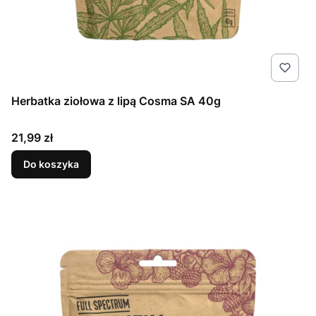
Herbatka ziołowa z lipą Cosma SA 40g
Cena
21,99 zł
Do koszyka