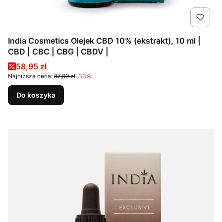
India Cosmetics Olejek CBD 10% (ekstrakt), 10 ml |
CBD | CBC | CBG | CBDV |
Cena promocyjna
58,95 zł
Najniższa cena:
87,99 zł
-33%
Do koszyka