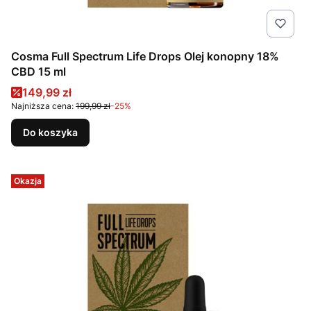
Cosma Full Spectrum Life Drops Olej konopny 18%
CBD 15 ml
Cena promocyjna
149,99 zł
Najniższa cena:
199,99 zł
-25%
Do koszyka
Okazja