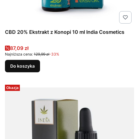
CBD 20% Ekstrakt z Konopi 10 ml India Cosmetics
Cena promocyjna
87,09 zł
Najniższa cena:
129,99 zł
-33%
Do koszyka
Okazja