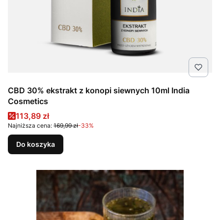
CBD 30% ekstrakt z konopi siewnych 10ml India
Cosmetics
Cena promocyjna
113,89 zł
Najniższa cena:
169,99 zł
-33%
Do koszyka