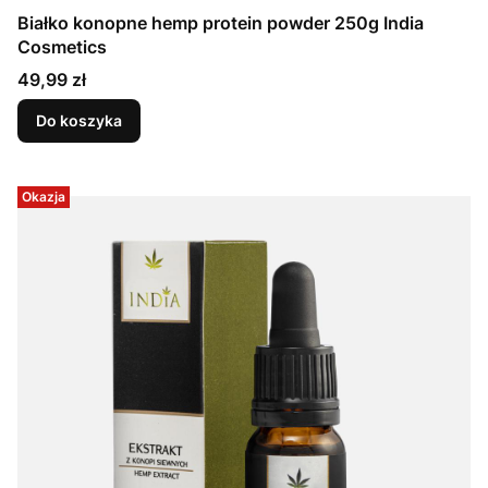
Białko konopne hemp protein powder 250g India
Cosmetics
Cena
49,99 zł
Do koszyka
Okazja