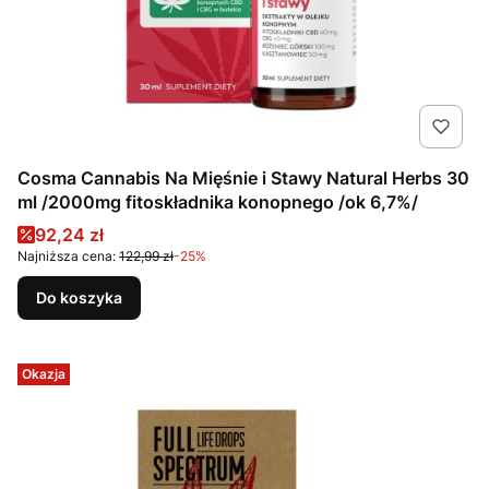
Cosma Cannabis Na Mięśnie i Stawy Natural Herbs 30
ml /2000mg fitoskładnika konopnego /ok 6,7%/
Cena promocyjna
92,24 zł
Najniższa cena:
122,99 zł
-25%
Do koszyka
Okazja