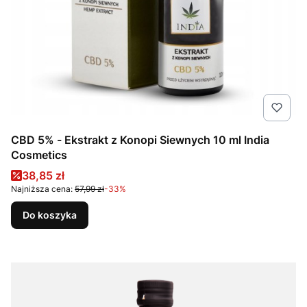
CBD 5% - Ekstrakt z Konopi Siewnych 10 ml India
Cosmetics
Cena promocyjna
38,85 zł
Najniższa cena:
57,99 zł
-33%
Do koszyka