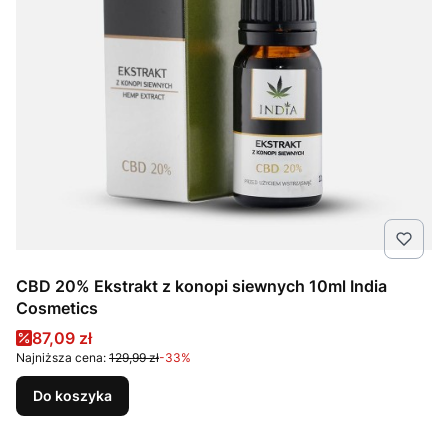
CBD 20% Ekstrakt z konopi siewnych 10ml India
Cosmetics
Cena promocyjna
87,09 zł
Najniższa cena:
129,99 zł
-33%
Do koszyka