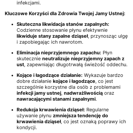
infekcjami.
Kluczowe Korzyści dla Zdrowia Twojej Jamy Ustnej:
Skuteczna likwidacja stanów zapalnych:
Codzienne stosowanie płynu efektywnie
likwiduje stany zapalne dziąseł
, przynosząc ulgę
i zapobiegając ich nawrotom.
Eliminacja nieprzyjemnego zapachu:
Płyn
skutecznie
neutralizuje nieprzyjemny zapach z
ust
, zapewniając długotrwałą świeżość oddechu.
Kojące i łagodzące działanie:
Wykazuje bardzo
dobre działanie
kojące i łagodzące
, co jest
szczególnie korzystne dla osób z problemami
infekcji jamy ustnej
,
nadwrażliwością
oraz
nawracającymi stanami zapalnymi
.
Redukcja krwawienia dziąseł:
Regularne
używanie płynu
zmniejsza tendencję do
krwawienia dziąseł
, co jest oznaką poprawy ich
kondycji.