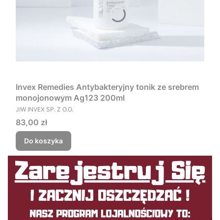
Invex Remedies Antybakteryjny tonik ze srebrem
monojonowym Ag123 200ml
PRODUCENT
JIW INVEX SP. Z O.O.
Cena
83,00 zł
Do koszyka