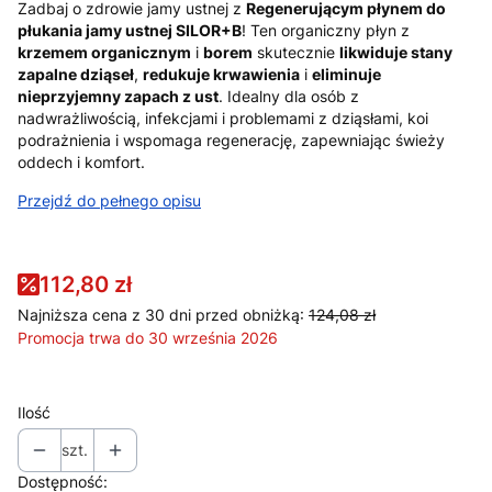
Zadbaj o zdrowie jamy ustnej z
Regenerującym płynem do
płukania jamy ustnej SILOR+B
! Ten organiczny płyn z
krzemem organicznym
i
borem
skutecznie
likwiduje stany
zapalne dziąseł
,
redukuje krwawienia
i
eliminuje
nieprzyjemny zapach z ust
. Idealny dla osób z
nadwrażliwością, infekcjami i problemami z dziąsłami, koi
podrażnienia i wspomaga regenerację, zapewniając świeży
oddech i komfort.
Przejdź do pełnego opisu
112,80 zł
Najniższa cena z 30 dni przed obniżką:
124,08 zł
Promocja trwa do 30 września 2026
Ilość
szt.
Dostępność: