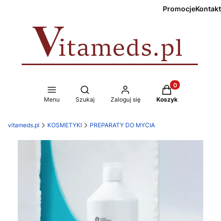
Promocje
Kontakt
Produkty w koszy
Otwórz wyszukiwarkę
Menu
Szukaj
Zaloguj się
Koszyk
vitameds.pl
KOSMETYKI
PREPARATY DO MYCIA