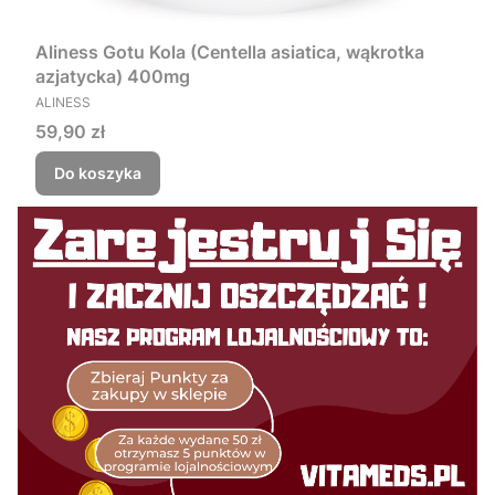
Aliness Gotu Kola (Centella asiatica, wąkrotka
azjatycka) 400mg
PRODUCENT
ALINESS
Cena
59,90 zł
Do koszyka