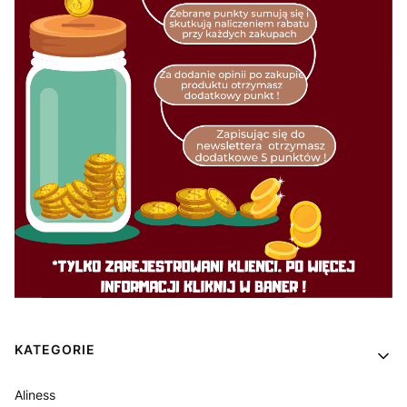
Linki w stopce
KATEGORIE
Aliness