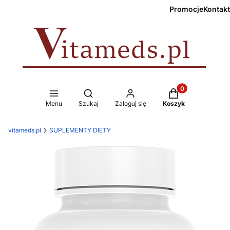
Promocje
Kontakt
Produkty w koszy
Otwórz wyszukiwarkę
Menu
Szukaj
Zaloguj się
Koszyk
vitameds.pl
SUPLEMENTY DIETY