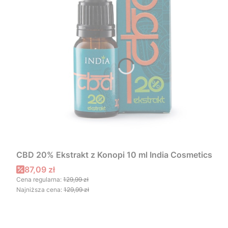
CBD 20% Ekstrakt z Konopi 10 ml India Cosmetics
Cena promocyjna
87,09 zł
Cena regularna:
129,99 zł
Najniższa cena:
129,99 zł