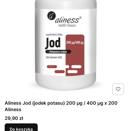
Aliness Jod (jodek potasu) 200 µg / 400 µg x 200
Aliness
Cena
29,90 zł
Do koszyka