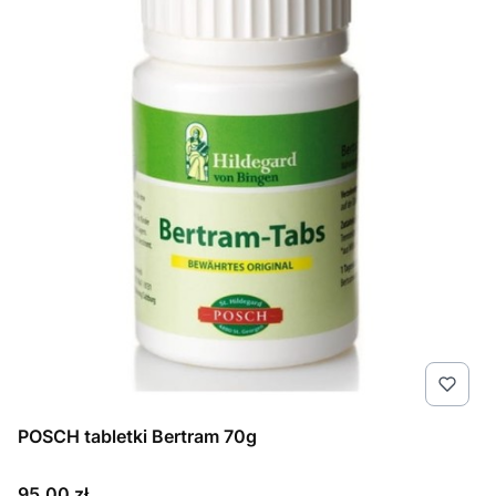
POSCH tabletki Bertram 70g
Cena
95,00 zł