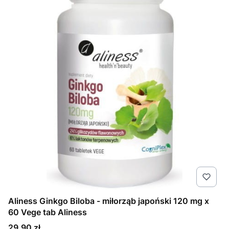
Aliness Ginkgo Biloba - miłorząb japoński 120 mg x
60 Vege tab Aliness
Cena
29,90 zł