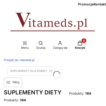
Promocje
Kontakt
Produkty w koszy
Otwórz wyszukiwarkę
Menu
Szukaj
Zaloguj się
Koszyk
Przejdź do:
vitameds.pl
SUPLEMENTY DLA KOBIET
12
Filtry
SUPLEMENTY DIETY
Produkty:
164
Produkty:
164