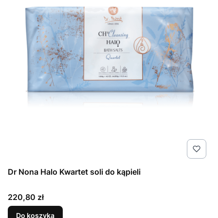
Dr Nona Halo Kwartet soli do kąpieli
Cena
220,80 zł
Do koszyka