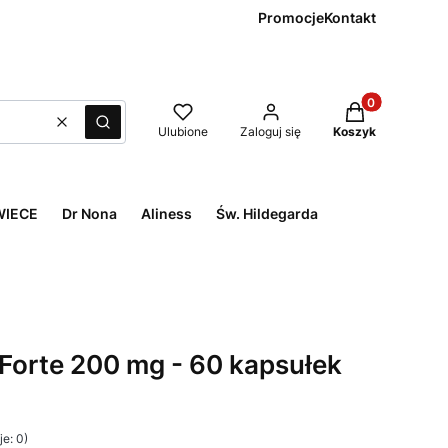
Promocje
Kontakt
Produkty w kos
Wyczyść
Szukaj
Ulubione
Zaloguj się
Koszyk
WIECE
Dr Nona
Aliness
Św. Hildegarda
Forte 200 mg - 60 kapsułek
e: 0)