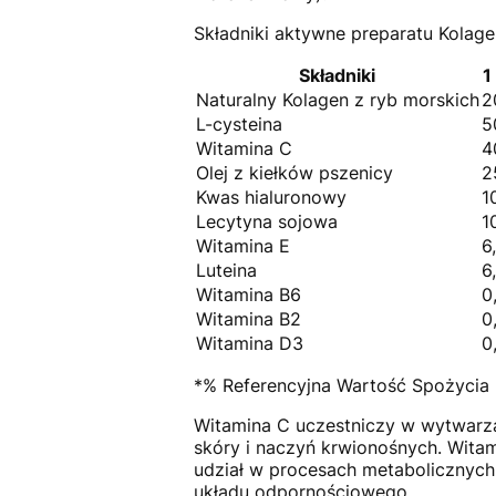
Składniki aktywne preparatu Kola
Składniki
1
Naturalny Kolagen z ryb morskich
2
L-cysteina
5
Witamina C
4
Olej z kiełków pszenicy
2
Kwas hialuronowy
1
Lecytyna sojowa
1
Witamina E
6
Luteina
6
Witamina B6
0
Witamina B2
0
Witamina D3
0
*% Referencyjna Wartość Spożycia
Witamina C uczestniczy w wytwarza
skóry i naczyń krwionośnych. Witam
udział w procesach metabolicznych
układu odpornościowego.