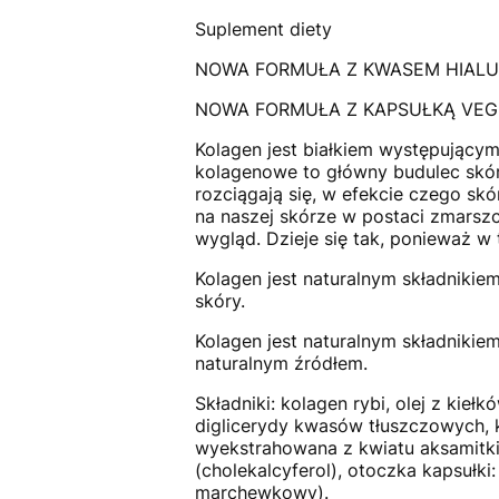
Suplement diety
NOWA FORMUŁA Z KWASEM HIALURO
NOWA FORMUŁA Z KAPSUŁKĄ VEG
Kolagen jest białkiem występujący
kolagenowe to główny budulec skór
rozciągają się, w efekcie czego sk
na naszej skórze w postaci zmarszc
wygląd. Dzieje się tak, ponieważ 
Kolagen jest naturalnym składniki
skóry.
Kolagen jest naturalnym składnikie
naturalnym źródłem.
Składniki: kolagen rybi, olej z kie
diglicerydy kwasów tłuszczowych, k
wyekstrahowana z kwiatu aksamitki,
(cholekalcyferol), otoczka kapsułki
marchewkowy).