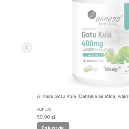
Aliness Gotu Kola (Centella asiatica, wą
PRODUCENT
ALINESS
Cena
59,90 zł
Do koszyka