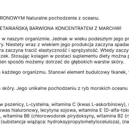
NOWYM Naturalne pochodzenie z oceanu.
ETARIAŃSKĄ BARWIONA KONCENTRATEM Z MARCHWI
m w naszym organizmie. Jednak w wieku podeszłym jego p
y. Niestety wraz z wiekiem jego produkcja zaczyna spada
óra zaczyna tracić elastyczność i sprężystość. Wtedy zaczy
zek. Stosując kolagen w postaci suplementu diety można 
w ten sposób możemy dotrzeć do głębokich warstw skóry.
em każdego organizmu. Stanowi element budulcowy tkanek,
m skóry. Jego unikalne pochodzeniu z ryb morskich oceanu 
łków pszenicy, L-cysteina, witamina C (kwas L-askorbinowy)
was hialuronowy, lecytyna sojowa, witamina E (D-alfa-tok
 witamina B6 (chlorowodorek pirydoksyny, witamina B2 (ry
: (substancja wiążąca: hydroksypropylometyloceluloza), (na