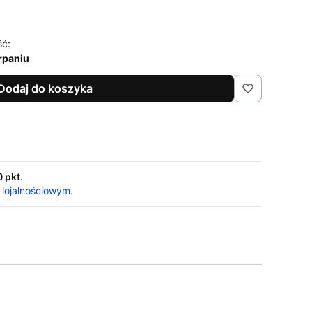
ść:
rpaniu
Dodaj do koszyka
0 pkt
.
 lojalnościowym.