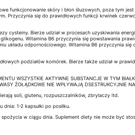
we funkcjonowanie skóry i błon śluzowych, poza tym jes
m. Przyczynia się do prawidłowych funkcji krwinek czerwo
zy cysteiny. Bierze udział w procesach uzyskiwania energi
 glikogenu. Witamina B6 przyczynia się powstawania praw
aniu układu odpornościowego. Witamina B6 przyczynia się 
idłowych podziałów komórek. Bierze także udział w prawid
MENTU WSZYSTKIE AKTYWNE SUBSTANCJE W TYM BIAŁKO
KWASY ŻOŁĄDKOWE NIE WPŁYWAJĄ DSESTRUKCYJNIE N
rają soli, glutenu, rozpuszczalników, zbrylaczy itd.
 dnia: 1-2 kapsułki po posiłku.
o spożycia w ciągu dnia. Suplement diety nie może być sto