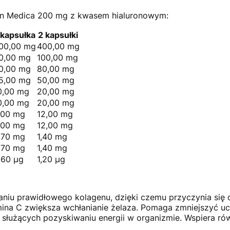
gen Medica 200 mg z kwasem hialuronowym:
 kapsułka
2 kapsułki
00,00 mg
400,00 mg
0,00 mg
100,00 mg
0,00 mg
80,00 mg
5,00 mg
50,00 mg
0,00 mg
20,00 mg
0,00 mg
20,00 mg
,00 mg
12,00 mg
,00 mg
12,00 mg
,70 mg
1,40 mg
,70 mg
1,40 mg
,60 µg
1,20 µg
niu prawidłowego kolagenu, dzięki czemu przyczynia się
ina C zwiększa wchłanianie żelaza. Pomaga zmniejszyć ucz
 służących pozyskiwaniu energii w organizmie. Wspiera r