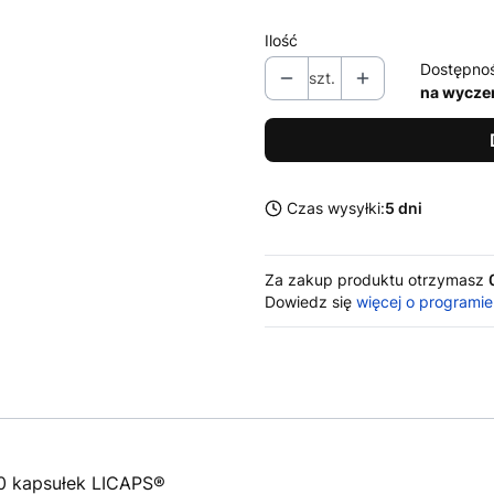
Ilość
Dostępno
szt.
na wycze
Czas wysyłki:
5 dni
Za zakup produktu otrzymasz
Dowiedz się
więcej o programie
0 kapsułek LICAPS®