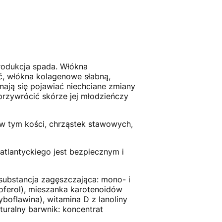
rodukcja spada. Włókna
ć, włókna kolagenowe słabną,
nają się pojawiać niechciane zmiany
przywrócić skórze jej młodzieńczy
 w tym kości, chrząstek stawowych,
atlantyckiego jest bezpiecznym i
, substancja zagęszczająca: mono- i
oferol), mieszanka karotenoidów
boflawina), witamina D z lanoliny
turalny barwnik: koncentrat