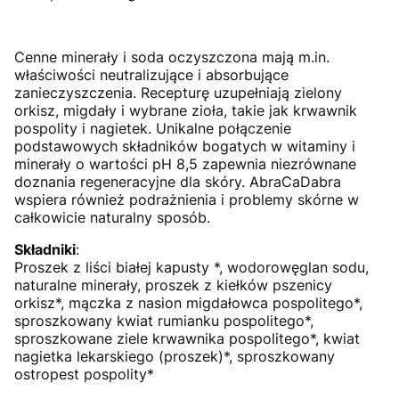
Cenne minerały i soda oczyszczona mają m.in.
właściwości neutralizujące i absorbujące
zanieczyszczenia. Recepturę uzupełniają zielony
orkisz, migdały i wybrane zioła, takie jak krwawnik
pospolity i nagietek. Unikalne połączenie
podstawowych składników bogatych w witaminy i
minerały o wartości pH 8,5 zapewnia niezrównane
doznania regeneracyjne dla skóry. AbraCaDabra
wspiera również podrażnienia i problemy skórne w
całkowicie naturalny sposób.
Składniki
:
Proszek z liści białej kapusty *, wodorowęglan sodu,
naturalne minerały, proszek z kiełków pszenicy
orkisz*, mączka z nasion migdałowca pospolitego*,
sproszkowany kwiat rumianku pospolitego*,
sproszkowane ziele krwawnika pospolitego*, kwiat
nagietka lekarskiego (proszek)*, sproszkowany
ostropest pospolity*