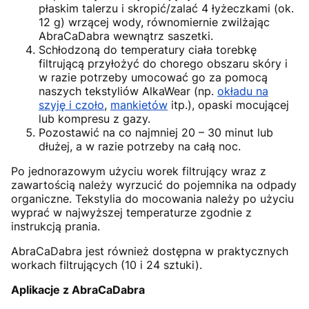
płaskim talerzu i skropić/zalać 4 łyżeczkami (ok.
12 g) wrzącej wody, równomiernie zwilżając
AbraCaDabra wewnątrz saszetki.
Schłodzoną do temperatury ciała torebkę
filtrującą przyłożyć do chorego obszaru skóry i
w razie potrzeby umocować go za pomocą
naszych tekstyliów AlkaWear (np.
okładu na
szyję i czoło
,
mankietów
itp.), opaski mocującej
lub kompresu z gazy.
Pozostawić na co najmniej 20 – 30 minut lub
dłużej, a w razie potrzeby na całą noc.
Po jednorazowym użyciu worek filtrujący wraz z
zawartością należy wyrzucić do pojemnika na odpady
organiczne. Tekstylia do mocowania należy po użyciu
wyprać w najwyższej temperaturze zgodnie z
instrukcją prania.
AbraCaDabra jest również dostępna w praktycznych
workach filtrujących (10 i 24 sztuki).
Aplikacje z AbraCaDabra