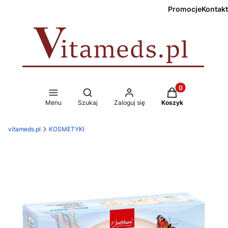
Promocje
Kontakt
Produkty w koszy
Otwórz wyszukiwarkę
Menu
Szukaj
Zaloguj się
Koszyk
vitameds.pl
KOSMETYKI