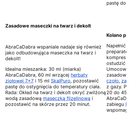
pastę do o
Zasadowe maseczki na twarz i dekolt
Kolano pr
Napełnić s
AbraCaDabra wspaniale nadaje się również
preparatem
jako odbudowująca maseczka na twarz i
kompres g
dekolt!
ostudzić i
Idealna mieszanka: 30 ml (miarka)
Umocować 
AbraCaDabra, 60 ml wrzącej
herbaty
zasadowe
ziołowej 7×7
i 15 ml
SkalPuro
, pozostawić
czoło
,
zas
pastę do ostygnięcia do temperatury ciała.
z gazy. Po
Rada: Okład na twarz i dekolt okryć zwilżoną
20 do 45 m
wodą zasadową
maseczką flizelinową
i
AbraCaDabr
pozostawić na skórze przez 20 minut.
zabiegu
Mi
wspomaga 