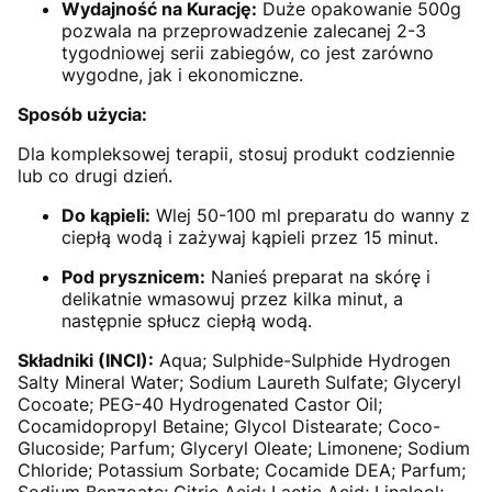
Wydajność na Kurację:
Duże opakowanie 500g
pozwala na przeprowadzenie zalecanej 2-3
tygodniowej serii zabiegów, co jest zarówno
wygodne, jak i ekonomiczne.
Sposób użycia:
Dla kompleksowej terapii, stosuj produkt codziennie
lub co drugi dzień.
Do kąpieli:
Wlej 50-100 ml preparatu do wanny z
ciepłą wodą i zażywaj kąpieli przez 15 minut.
Pod prysznicem:
Nanieś preparat na skórę i
delikatnie wmasowuj przez kilka minut, a
następnie spłucz ciepłą wodą.
Składniki (
INCI):
Aqua; Sulphide-Sulphide Hydrogen
Salty Mineral Water; Sodium Laureth Sulfate; Glyceryl
Cocoate; PEG-40 Hydrogenated Castor Oil;
Cocamidopropyl Betaine; Glycol Distearate; Coco-
Glucoside; Parfum; Glyceryl Oleate; Limonene; Sodium
Chloride; Potassium Sorbate; Cocamide DEA; Parfum;