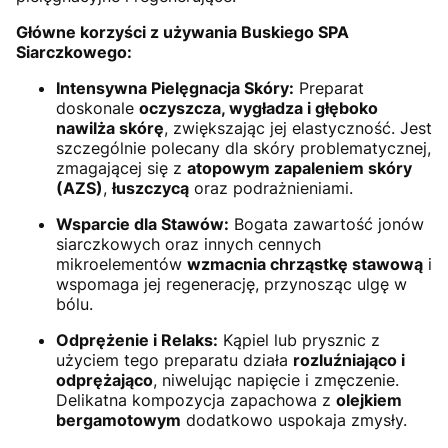
Główne korzyści z używania Buskiego SPA
Siarczkowego:
Intensywna Pielęgnacja Skóry:
Preparat
doskonale
oczyszcza, wygładza i głęboko
nawilża skórę
, zwiększając jej elastyczność. Jest
szczególnie polecany dla skóry problematycznej,
zmagającej się z
atopowym zapaleniem skóry
(AZS)
,
łuszczycą
oraz podrażnieniami.
Wsparcie dla Stawów:
Bogata zawartość jonów
siarczkowych oraz innych cennych
mikroelementów
wzmacnia chrząstkę stawową
i
wspomaga jej regenerację, przynosząc ulgę w
bólu.
Odprężenie i Relaks:
Kąpiel lub prysznic z
użyciem tego preparatu działa
rozluźniająco i
odprężająco
, niwelując napięcie i zmęczenie.
Delikatna kompozycja zapachowa z
olejkiem
bergamotowym
dodatkowo uspokaja zmysły.