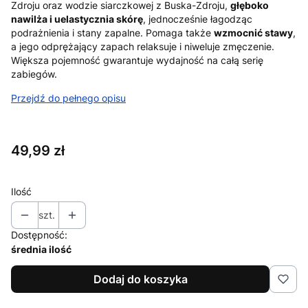
Zdroju oraz wodzie siarczkowej z Buska-Zdroju,
głęboko
nawilża i uelastycznia skórę
, jednocześnie łagodząc
podrażnienia i stany zapalne. Pomaga także
wzmocnić stawy
,
a jego odprężający zapach relaksuje i niweluje zmęczenie.
Większa pojemność gwarantuje wydajność na całą serię
zabiegów.
Przejdź do pełnego opisu
Cena
49,99 zł
Ilość
szt.
Dostępność:
średnia ilość
Dodaj do koszyka