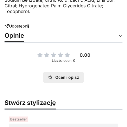
Sodium Benzoate; Citric Acid; Lactic Acid; Linalool;
Citral; Hydrogenated Palm Glycerides Citrate;
Tocophe
rol.
Udostępnij
Opinie
0.00
Liczba ocen: 0
Oceń i opisz
Stwórz stylizację
Bestseller