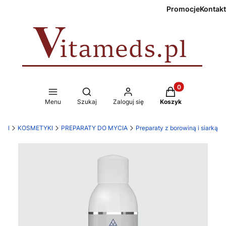
Promocje
Kontakt
Produkty w koszy
Otwórz wyszukiwarkę
Menu
Szukaj
Zaloguj się
Koszyk
s.pl
KOSMETYKI
PREPARATY DO MYCIA
Preparaty z borowiną i siarką