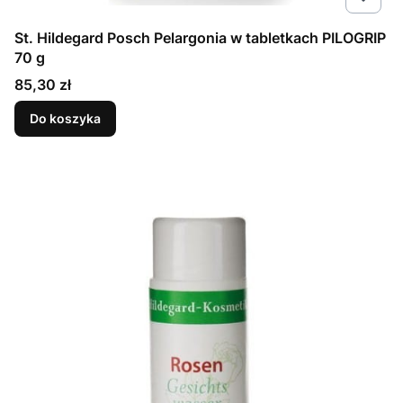
St. Hildegard Posch Pelargonia w tabletkach PILOGRIP
70 g
Cena
85,30 zł
Do koszyka