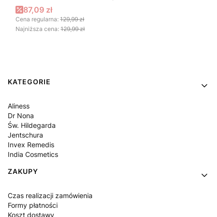
Cena promocyjna
87,09 zł
Cena regularna:
129,99 zł
Najniższa cena:
129,99 zł
Linki w stopce
KATEGORIE
Aliness
Dr Nona
Św. Hildegarda
Jentschura
Invex Remedis
India Cosmetics
ZAKUPY
Czas realizacji zamówienia
Formy płatności
Koszt dostawy