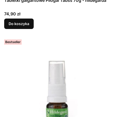
Tabletki galgantowe Pilogal Tabss 70g - hildegarda
Cena
74,90 zł
Do koszyka
Bestseller