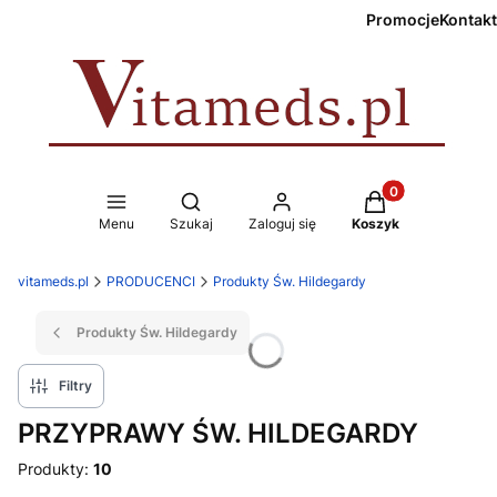
Promocje
Kontakt
Produkty w koszy
Otwórz wyszukiwarkę
Menu
Szukaj
Zaloguj się
Koszyk
vitameds.pl
PRODUCENCI
Produkty Św. Hildegardy
Produkty Św. Hildegardy
Filtry
PRZYPRAWY ŚW. HILDEGARDY
Produkty:
10