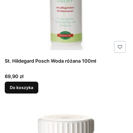
St. Hildegard Posch Woda różana 100ml
Cena
69,90 zł
Do koszyka