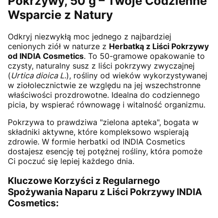
Pokrzywy, 50 g – Twoje Codzienne
Wsparcie z Natury
Odkryj niezwykłą moc jednego z najbardziej
cenionych ziół w naturze z
Herbatką z Liści Pokrzywy
od INDIA Cosmetics
. To 50-gramowe opakowanie to
czysty, naturalny susz z liści pokrzywy zwyczajnej
(
Urtica dioica L.
), rośliny od wieków wykorzystywanej
w ziołolecznictwie ze względu na jej wszechstronne
właściwości prozdrowotne. Idealna do codziennego
picia, by wspierać równowagę i witalność organizmu.
Pokrzywa to prawdziwa "zielona apteka", bogata w
składniki aktywne, które kompleksowo wspierają
zdrowie. W formie herbatki od INDIA Cosmetics
dostajesz esencję tej potężnej rośliny, która pomoże
Ci poczuć się lepiej każdego dnia.
Kluczowe Korzyści z Regularnego
Spożywania Naparu z Liści Pokrzywy INDIA
Cosmetics: