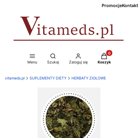
Promocje
Kontakt
Produkty w koszy
Otwórz wyszukiwarkę
Menu
Szukaj
Zaloguj się
Koszyk
vitameds.pl
SUPLEMENTY DIETY
HERBATY ZIOŁOWE