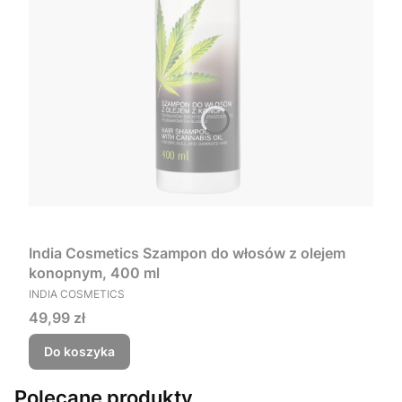
India Cosmetics Szampon do włosów z olejem
konopnym, 400 ml
PRODUCENT
INDIA COSMETICS
Cena
49,99 zł
Do koszyka
Polecane produkty