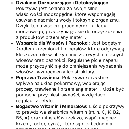
Działanie Oczyszczające i Detoksykujące:
Pokrzywa jest ceniona za swoje silne
właściwości moczopędne, które wspomagają
usuwanie nadmiaru wody i toksyn z organizmu.
Dzięki temu wspiera pracę nerek i układu
moczowego, przyczyniając się do oczyszczenia
z produktów przemiany materii.
Wsparcie dla Włosów i Paznokci:
Jest bogatym
źródłem krzemionki i minerałów, które odgrywają
kluczową rolę w utrzymaniu zdrowych i mocnych
włosów oraz paznokci. Regularne picie naparu
może przyczynić się do zmniejszenia wypadania
włosów i wzmocnienia ich struktury.
Poprawa Trawienia:
Pokrzywa korzystnie
wpływa na układ pokarmowy, wspierając
procesy trawienne i przemianę materii. Może być
pomocna przy niestrawności, wzdęciach i
regulacji apetytu.
Bogactwo Witamin i Minerałów:
Liście pokrzywy
to prawdziwa skarbnica witamin (m.in. C, K, B2,
B5, A) oraz minerałów (żelazo, wapń, magnez,
krzem, fosfor, cynk), które są niezbędne dla