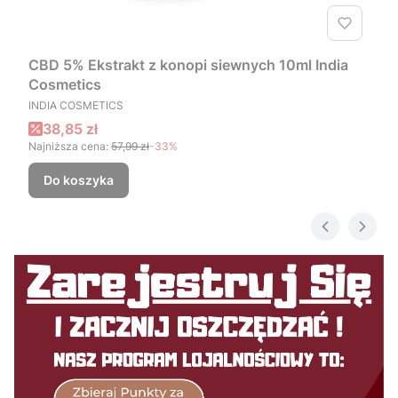
CBD 5% Ekstrakt z konopi siewnych 10ml India
Cosmetics
PRODUCENT
INDIA COSMETICS
Cena promocyjna
38,85 zł
Najniższa cena:
57,99 zł
-33%
Do koszyka