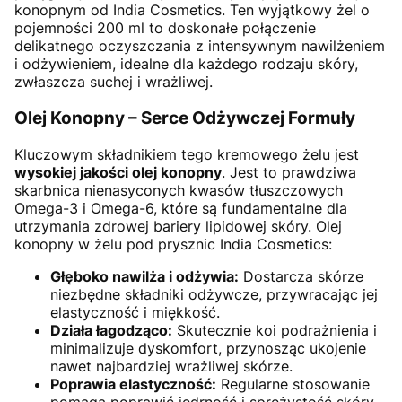
konopnym od India Cosmetics. Ten wyjątkowy żel o
pojemności 200 ml to doskonałe połączenie
delikatnego oczyszczania z intensywnym nawilżeniem
i odżywieniem, idealne dla każdego rodzaju skóry,
zwłaszcza suchej i wrażliwej.
Olej Konopny – Serce Odżywczej Formuły
Kluczowym składnikiem tego kremowego żelu jest
wysokiej jakości olej konopny
. Jest to prawdziwa
skarbnica nienasyconych kwasów tłuszczowych
Omega-3 i Omega-6, które są fundamentalne dla
utrzymania zdrowej bariery lipidowej skóry. Olej
konopny w żelu pod prysznic India Cosmetics:
Głęboko nawilża i odżywia:
Dostarcza skórze
niezbędne składniki odżywcze, przywracając jej
elastyczność i miękkość.
Działa łagodząco:
Skutecznie koi podrażnienia i
minimalizuje dyskomfort, przynosząc ukojenie
nawet najbardziej wrażliwej skórze.
Poprawia elastyczność:
Regularne stosowanie
pomaga poprawić jędrność i sprężystość skóry.