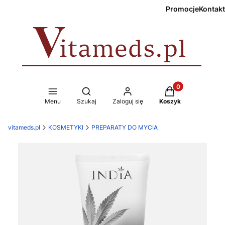
Promocje
Kontakt
Produkty w koszy
Otwórz wyszukiwarkę
Menu
Szukaj
Zaloguj się
Koszyk
vitameds.pl
KOSMETYKI
PREPARATY DO MYCIA