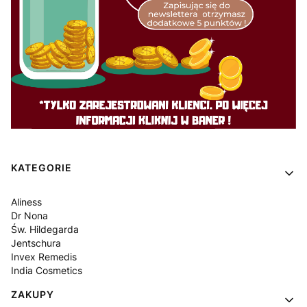
Linki w stopce
KATEGORIE
Aliness
Dr Nona
Św. Hildegarda
Jentschura
Invex Remedis
India Cosmetics
ZAKUPY