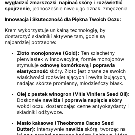
wygładzić zmarszczki
,
napinać skórę
i
rozświetlić
spojrzenie
, jednocześnie niwelując oznaki zmęczenia.
Innowacja i Skuteczność dla Piękna Twoich Oczu:
Krem wykorzystuje unikalną technologię, by
dostarczyć składniki aktywne tam, gdzie są
najbardziej potrzebne:
Złoto monojonowe (Gold):
Ten szlachetny
pierwiastek w innowacyjnej formie monojonów
stymuluje
odnowę komórkową
i
poprawia
elastyczność
skóry. Złoto jest znane ze swoich
właściwości rozświetlających i rewitalizujących,
nadając skórze promienny, młodzieńczy blask.
Olej z pestek winogron (Vitis Vinifera Seed Oil):
Doskonale
nawilża
i
poprawia napięcie skóry
wokół oczu, dostarczając cenne antyoksydanty i
składniki odżywcze.
Masło kakaowe (Theobroma Cacao Seed
Butter):
Intensywnie
nawilża
skórę, tworząc na