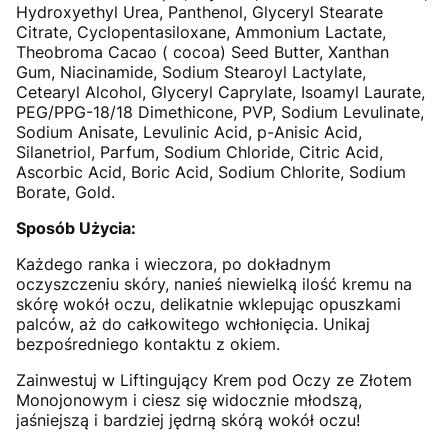
Hydroxyethyl Urea, Panthenol, Glyceryl Stearate
Citrate, Cyclopentasiloxane, Ammonium Lactate,
Theobroma Cacao ( cocoa) Seed Butter, Xanthan
Gum, Niacinamide, Sodium Stearoyl Lactylate,
Cetearyl Alcohol, Glyceryl Caprylate, Isoamyl Laurate,
PEG/PPG-18/18 Dimethicone, PVP, Sodium Levulinate,
Sodium Anisate, Levulinic Acid, p-Anisic Acid,
Silanetriol, Parfum, Sodium Chloride, Citric Acid,
Ascorbic Acid, Boric Acid, Sodium Chlorite, Sodium
Borate, Gold.
Sposób Użycia:
Każdego ranka i wieczora, po dokładnym
oczyszczeniu skóry, nanieś niewielką ilość kremu na
skórę wokół oczu, delikatnie wklepując opuszkami
palców, aż do całkowitego wchłonięcia. Unikaj
bezpośredniego kontaktu z okiem.
Zainwestuj w Liftingujący Krem pod Oczy ze Złotem
Monojonowym i ciesz się widocznie młodszą,
jaśniejszą i bardziej jędrną skórą wokół oczu!