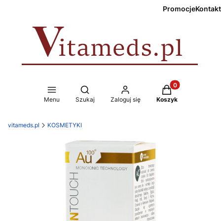
Promocje
Kontakt
Produkty w koszy
Otwórz wyszukiwarkę
Menu
Szukaj
Zaloguj się
Koszyk
vitameds.pl
KOSMETYKI