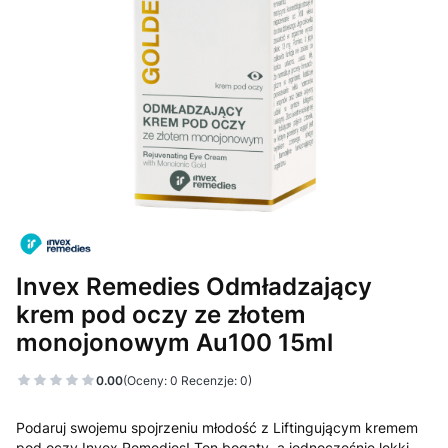
Invex Remedies Odmładzający
krem pod oczy ze złotem
monojonowym Au100 15ml
0.00
(Oceny: 0 Recenzje: 0)
Podaruj swojemu spojrzeniu młodość z Liftingującym kremem
pod oczy Invex Remedies! Ten bogaty, a jednocześnie lekki