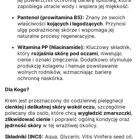
jej powierzchni ochronną barierę lipidową, która
zapobiega utracie wody i wspiera jej miękkość.
Pantenol (prowitamina B5):
Znany ze swoich
właściwości
kojących i łagodzących
. Przynosi
ulgę podrażnionej skórze i wspomaga jej
naturalne procesy regeneracyjne.
Witamina PP (Niacinamide):
Kluczowy składnik,
który
rozjaśnia skórę pod oczami
, niwelując
cienie i oznaki zmęczenia. Dodatkowo stymuluje
produkcję kolagenu i hamuje powstawanie
wolnych rodników, wzmacniając barierę
ochronną naskórka.
Dla Kogo?
Krem jest przeznaczony do codziennej pielęgnacji
cienkiej i delikatnej skóry wokół oczu
, szczególnie
polecany dla osób, które chcą
wygładzić zmarszczki
,
zlikwidować cienie
i poprawić ogólną kondycję oraz
jędrność skóry
w tej wrażliwej okolicy.
Składniki (INCI):
Aqua, Glycerin, Vitis Vinifera seed oil,