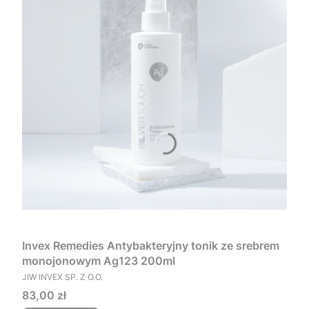
Invex Remedies Antybakteryjny tonik ze srebrem
monojonowym Ag123 200ml
PRODUCENT
JIW INVEX SP. Z O.O.
Cena
83,00 zł