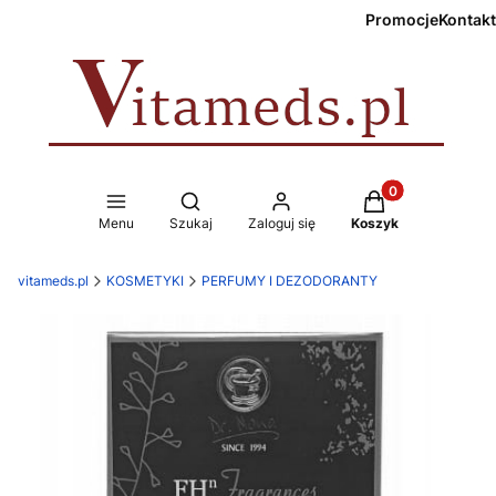
Promocje
Kontakt
Produkty w koszy
Otwórz wyszukiwarkę
Menu
Szukaj
Zaloguj się
Koszyk
vitameds.pl
KOSMETYKI
PERFUMY I DEZODORANTY