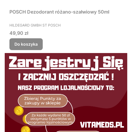
POSCH Dezodorant różano-szałwiowy 50ml
PRODUCENT
HILDEGARD GMBH ST POSCH
Cena
49,90 zł
Do koszyka