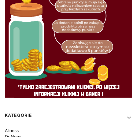
Linki w stopce
KATEGORIE
Aliness
Dr Nona