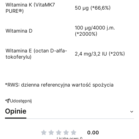
Witamina K (VitaMK7
50 µg (*66,6%)
PURE®)
100 µg/4000 j.m.
Witamina D
(*2000%)
Witamina E (octan D-alfa-
2,4 mg/3,2 IU (*20%)
tokoferylu)
*RWS: dzienna referencyjna wartość spożycia
Udostępnij
Opinie
0.00
Liczba ocen: 0