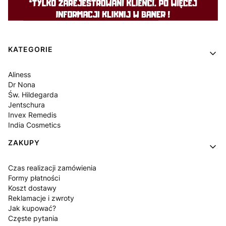
Linki w stopce
KATEGORIE
Aliness
Dr Nona
Św. Hildegarda
Jentschura
Invex Remedis
India Cosmetics
ZAKUPY
Czas realizacji zamówienia
Formy płatności
Koszt dostawy
Reklamacje i zwroty
Jak kupować?
Częste pytania