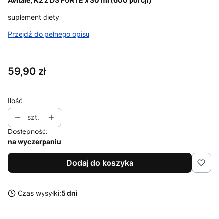
Avitale, K2 z D3 FORTE x 30 ml (600 porcji)
suplement diety
Przejdź do pełnego opisu
Cena
59,90 zł
Ilość
szt.
Dostępność:
na wyczerpaniu
Dodaj do koszyka
Czas wysyłki:
5 dni