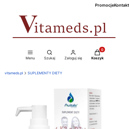
Promocje
Kontakt
Produkty w koszy
Otwórz wyszukiwarkę
Menu
Szukaj
Zaloguj się
Koszyk
vitameds.pl
SUPLEMENTY DIETY