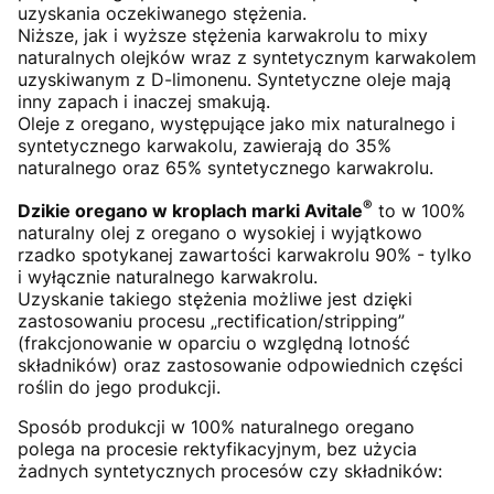
uzyskania oczekiwanego stężenia.
Niższe, jak i wyższe stężenia karwakrolu to mixy
naturalnych olejków wraz z syntetycznym karwakolem
uzyskiwanym z D-limonenu. Syntetyczne oleje mają
inny zapach i inaczej smakują.
Oleje z oregano, występujące jako mix naturalnego i
syntetycznego karwakolu, zawierają do 35%
naturalnego oraz 65% syntetycznego karwakrolu.
®
Dzikie oregano w kroplach marki Avitale
to w 100%
naturalny olej z oregano o wysokiej i wyjątkowo
rzadko spotykanej zawartości karwakrolu 90% - tylko
i wyłącznie naturalnego karwakrolu.
Uzyskanie takiego stężenia możliwe jest dzięki
zastosowaniu procesu „rectification/stripping”
(frakcjonowanie w oparciu o względną lotność
składników) oraz zastosowanie odpowiednich części
roślin do jego produkcji.
Sposób produkcji w 100% naturalnego oregano
polega na procesie rektyfikacyjnym, bez użycia
żadnych syntetycznych procesów czy składników: