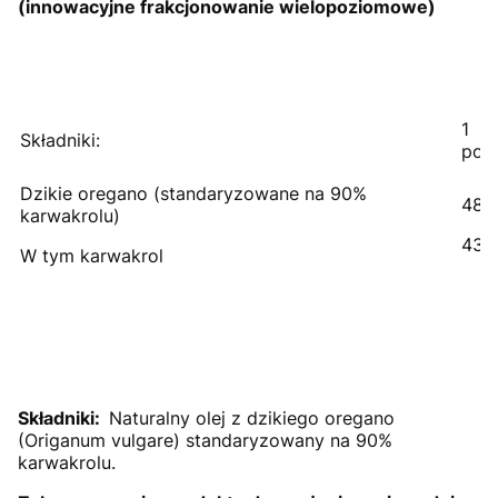
(innowacyjne frakcjonowanie wielopoziomowe)
1
Składniki:
porc
Dzikie oregano (standaryzowane na 90%
48 
karwakrolu)
43 
W tym karwakrol
Składniki:
Naturalny olej z dzikiego oregano
(Origanum vulgare) standaryzowany na 90%
karwakrolu.