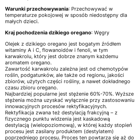
Warunki przechowywania
: Przechowywać w
temperaturze pokojowej w sposób niedostępny dla
małych dzieci.
Kraj pochodzenia dzikiego oregano
: Węgry
Olejek z dzikiego oregano jest bogatym źródłem
witaminy A i C, flowanoidów i fenoli, w tym
karwakrolu, który jest dobrze znanym każdemu
aromatem oregano.
Zawartość karwakrolu zależna jest od chemotypów
roślin, podgatunków, ale także od regionu, jakości
zbiorów, użytych części rośliny, a nawet dokładnego
czasu zbioru oregano.
Najbardziej popularne jest stężenie 60%-70%. Wyższe
stężenia można uzyskać wyłącznie przy zastosowaniu
innowacyjnych procesów rektyfikacyjnych.
Rektyfikacja zwana też destylacją frakcyjną – z
fizycznego punktu widzenia jest kaskadową
destylacją (wielopoziomową), w której każdy stopień
procesu jest zasilany produktem (destylatem)
poprzedniego procesu. Proces ten powtarza się aż do