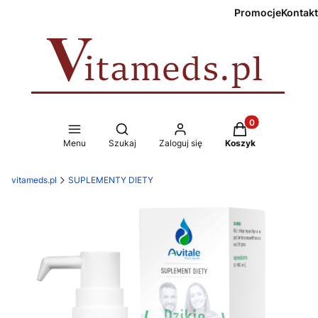
Promocje
Kontakt
Produkty w koszy
Otwórz wyszukiwarkę
Menu
Szukaj
Zaloguj się
Koszyk
vitameds.pl
SUPLEMENTY DIETY