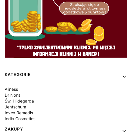
Linki w stopce
KATEGORIE
Aliness
Dr Nona
Św. Hildegarda
Jentschura
Invex Remedis
India Cosmetics
ZAKUPY