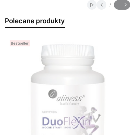
/
Włącz automatyczne
Slajd
z
Polecane produkty
Bestseller