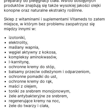
preparaty do pielęgnacji ciała. Wśród dostępnych
produktów znajdują się także wysokiej jakości olejki
konopne oraz naturalne ekstrakty roślinne.
Sklep z witaminami i suplementami Vitameds to zatem
miejsce, w którym bez problemu zaopatrzysz się
między innymi w:
izotoniki,
elektrolity,
maślany wapnia,
węgiel aktywny z kokosa,
kompleksy aminokwasów,
l-karnitynę,
ochronne kremy do stóp,
balsamy przeciw odleżynom i odparzeniom,
ochronne pomadki do ust,
ochronne kremy do rąk,
maści z olejem,
toniki ze srebrem monojonowym,
żele antybakteryjne ze srebrem,
regenerujące kremy na noc,
żele do twarzy i ciała,